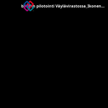
bSDD:n pilotointi Väylävirastossa_Ikonen-Tapper.pdf