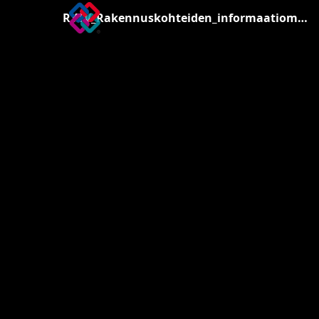
RYTV_Rakennuskohteiden_informaatiomallintamisen_tilaajaohje.pdf